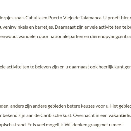
dorpjes zoals Cahuita en Puerto Viejo de Talamanca. U proeft hier d
venirwinkels en barretjes. Daarnaast zijn er vele activiteiten te b
egenwoud, wandelen door nationale parken en dierenopvangcentra
le activiteiten te beleven zijn en u daarnaast ook heerlijk kunt gen
uden, anders zijn andere gebieden betere keuzes voor u. Het gebie
er bekend zijn aan de Caribische kust. Overnacht in een
vakantiehu
opisch strand. Er is veel mogelijk. Wij denken graag met u mee!