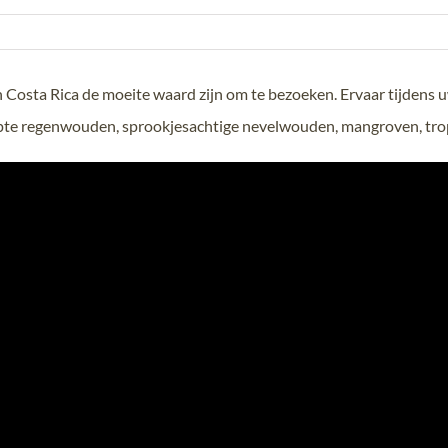
 Costa Rica de moeite waard zijn om te bezoeken. Ervaar tijdens 
gerepte regenwouden, sprookjesachtige nevelwouden, mangroven, tr