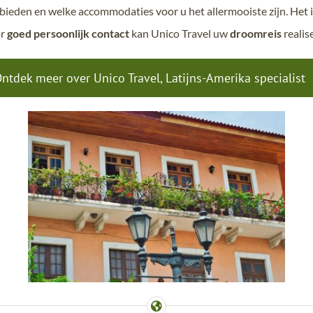
ieden en welke accommodaties voor u het allermooiste zijn. Het 
or
goed persoonlijk contact
kan Unico Travel uw
droomreis
realis
ntdek meer over Unico Travel, Latijns-Amerika specialist