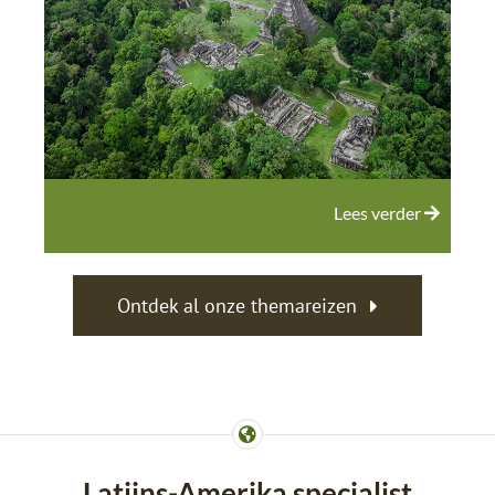
Lees verder
Ontdek al onze themareizen
Latijns-Amerika specialist