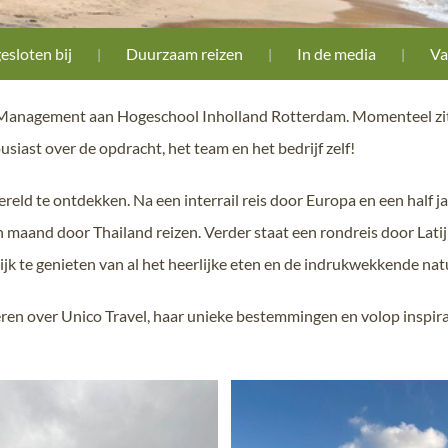
esloten bij
Duurzaam reizen
In de media
Va
 Management aan Hogeschool Inholland Rotterdam. Momenteel zit ik
usiast over de opdracht, het team en het bedrijf zelf!
eld te ontdekken. Na een interrail reis door Europa en een half j
en maand door Thailand reizen. Verder staat een rondreis door Lati
lijk te genieten van al het heerlijke eten en de indrukwekkende nat
eren over Unico Travel, haar unieke bestemmingen en volop inspira