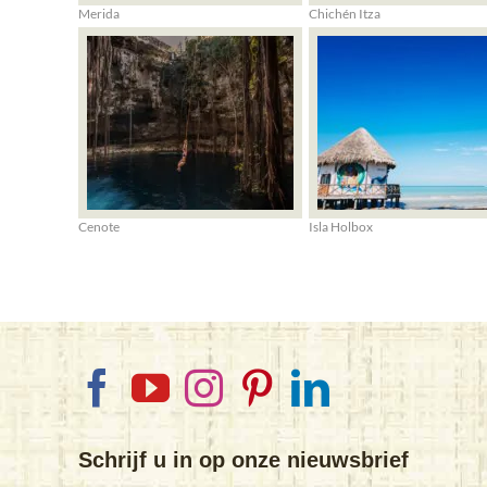
Merida
Chichén Itza
Cenote
Isla Holbox
Schrijf u in op onze nieuwsbrief