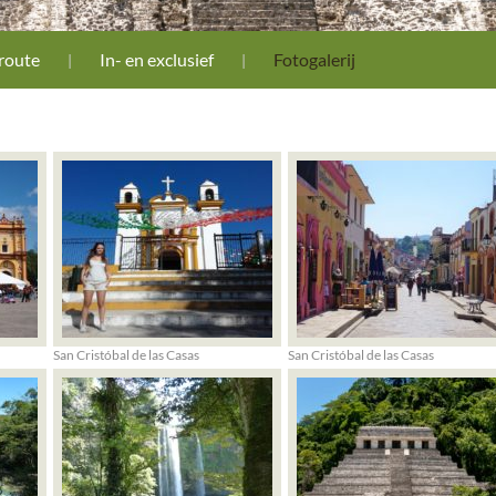
route
In- en exclusief
Fotogalerij
San Cristóbal de las Casas
San Cristóbal de las Casas