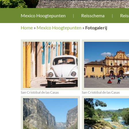
Mexico Hoogtepunten
Reisschema
Reis
Home
»
Mexico Hoogtepunten
»
Fotogalerij
San Cristóbal de las Casas
San Cristóbal de las Casas