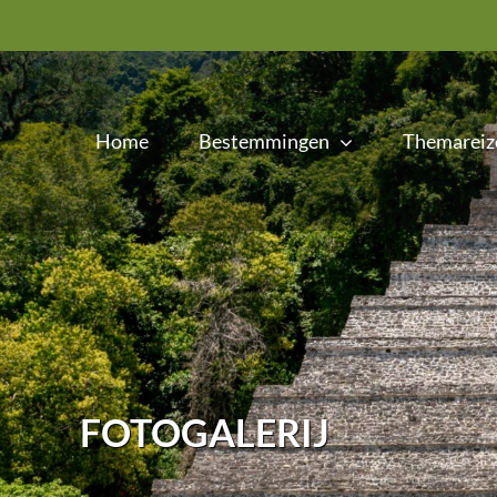
Ga
naar
inhoud
Home
Bestemmingen
Themareiz
FOTOGALERIJ