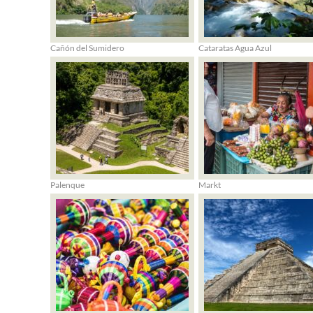
Cañón del Sumidero
Cataratas Agua Azul
Palenque
Markt