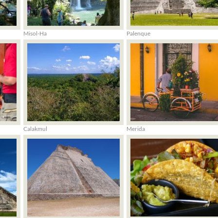
Misol-Ha
Palenque
Calakmul
Merida