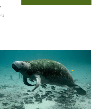
e
aag