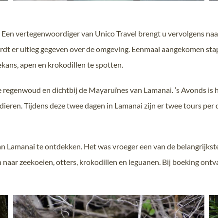
y. Een vertegenwoordiger van Unico Travel brengt u vervolgens naa
dt er uitleg gegeven over de omgeving. Eenmaal aangekomen stapt
kans, apen en krokodillen te spotten.
e regenwoud en dichtbij de Mayaruïnes van Lamanai. ’s Avonds is
eren. Tijdens deze twee dagen in Lamanai zijn er twee tours per d
an Lamanai te ontdekken. Het was vroeger een van de belangrijkst
aar zeekoeien, otters, krokodillen en leguanen. Bij boeking ontva