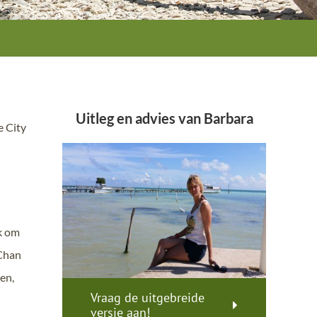
Uitleg en advies van Barbara
e City
jk om
 Chan
en,
Vraag de uitgebreide
versie aan!