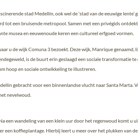
fascinerende stad Medellín, ook wel de ‘stad van de eeuwige lent
rd tot een bruisende metropool. Samen met een privégids ontdekt u
ante musea en eeuwenoude keren een cultureel erfgoed vormen.
aar u de wijk Comuna 3 bezoekt. Deze wijk, Manrique genaamd, li
degeweld, is de buurt erin geslaagd een sociale transformatie te
 hoop en sociale ontwikkeling te illustreren.
ellín gebracht voor een binnenlandse vlucht naar Santa Marta. Ver
 het nevelwoud.
a een wandeling van een klein uur door het regenwoud komt u uit
ver een koffieplantage. Hierbij leert u meer over het plukken van