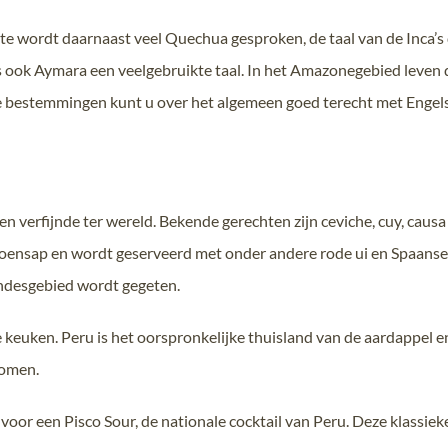
gte wordt daarnaast veel Quechua gesproken, de taal van de Inca’s 
 is ook Aymara een veelgebruikte taal. In het Amazonegebied leve
sche bestemmingen kunt u over het algemeen goed terecht met Engels
 verfijnde ter wereld. Bekende gerechten zijn ceviche, cuy, causa
limoensap en wordt geserveerd met onder andere rode ui en Spaanse 
 Andesgebied wordt gegeten.
e keuken. Peru is het oorspronkelijke thuisland van de aardappel 
komen.
voor een Pisco Sour, de nationale cocktail van Peru. Deze klassiek