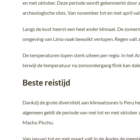
en met oktober. Deze periode wordt gekenmerkt door a
archeologische sites. Van november tot en met april val
Langs de kust heerst een heel ander klimaat. De zomerm
omgeving van Lima vaak bewolkt verlopen. Regen valt aa
De temperaturen lopen sterk uiteen per regio. In het 
terwijl de temperatuur na zonsondergang flink kan dal
Beste reistijd
Dankzij de grote diversiteit aan klimaatzones is Peru he
algemeen geldt de periode van mei tot en met oktober 
Machu Picchu.
Van januari tot en met maart valt in de Andes de meest