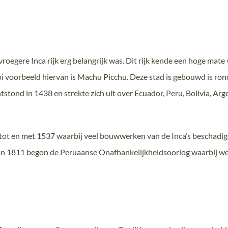
roegere Inca rijk erg belangrijk was. Dit rijk kende een hoge mate v
 voorbeeld hiervan is Machu Picchu. Deze stad is gebouwd is rond 
stond in 1438 en strekte zich uit over Ecuador, Peru, Bolivia, Arge
ot en met 1537 waarbij veel bouwwerken van de Inca’s beschadigd 
u. In 1811 begon de Peruaanse Onafhankelijkheidsoorlog waarbij 