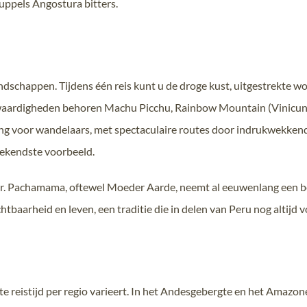
ruppels Angostura bitters.
schappen. Tijdens één reis kunt u de droge kust, uitgestrekte w
ardigheden behoren Machu Picchu, Rainbow Mountain (Vinicunca)
ming voor wandelaars, met spectaculaire routes door indrukwekken
 bekendste voorbeeld.
. Pachamama, oftewel Moeder Aarde, neemt al eeuwenlang een bela
htbaarheid en leven, een traditie die in delen van Peru nog altijd v
te reistijd per regio varieert. In het Andesgebergte en het Amazo