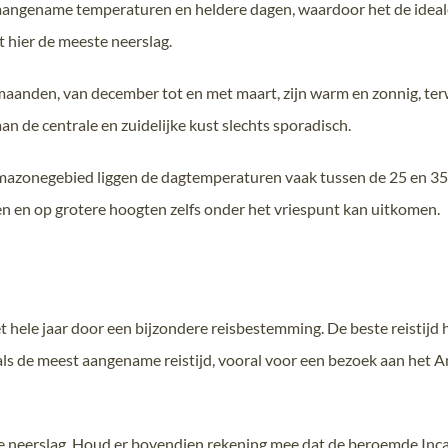
angename temperaturen en heldere dagen, waardoor het de ideale
t hier de meeste neerslag.
aanden, van december tot en met maart, zijn warm en zonnig, terwi
n de centrale en zuidelijke kust slechts sporadisch.
Amazonegebied liggen de dagtemperaturen vaak tussen de 25 en 35
en en op grotere hoogten zelfs onder het vriespunt kan uitkomen.
t hele jaar door een bijzondere reisbestemming. De beste reistijd h
als de meest aangename reistijd, vooral voor een bezoek aan het
e neerslag. Houd er bovendien rekening mee dat de beroemde Inca 