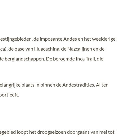
oestijngebieden, de imposante Andes en het weelderige
, de oase van Huacachina, de Nazcalijnen en de
de berglandschappen. De beroemde Inca Trail, die
ngrijke plaats in binnen de Andestradities. Al ten
oortleeft.
negebied loopt het droogseizoen doorgaans van mei tot