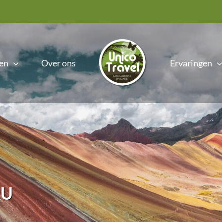
en
Over ons
Ervaringen
RU