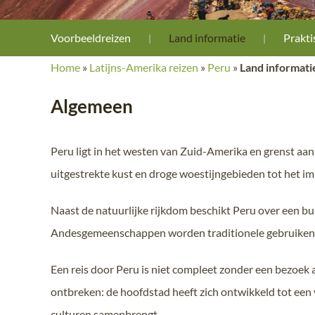
Voorbeeldreizen
Land informatie
Prakti
Home
»
Latijns-Amerika reizen
»
Peru
»
Land informati
Algemeen
Peru ligt in het westen van Zuid-Amerika en grenst aan 
uitgestrekte kust en droge woestijngebieden tot he
Naast de natuurlijke rijkdom beschikt Peru over een b
Andesgemeenschappen worden traditionele gebruiken, a
Een reis door Peru is niet compleet zonder een bezoek
ontbreken: de hoofdstad heeft zich ontwikkeld tot ee
culturen samenbrengt.