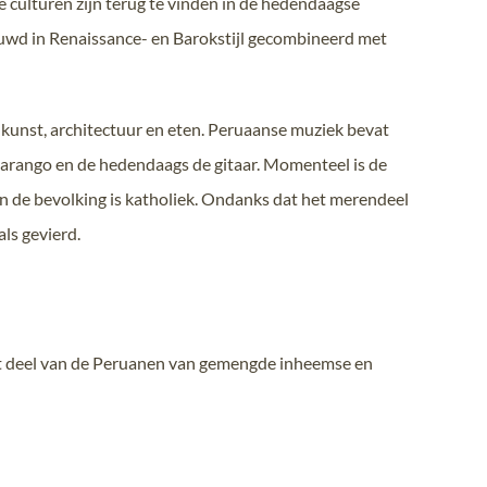
 culturen zijn terug te vinden in de hedendaagse
ouwd in Renaissance- en Barokstijl gecombineerd met
, kunst, architectuur en eten. Peruaanse muziek bevat
harango en de hedendaags de gitaar. Momenteel is de
van de bevolking is katholiek. Ondanks dat het merendeel
als gevierd.
root deel van de Peruanen van gemengde inheemse en