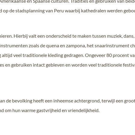
Amerikaanse en Spaanse culturen. Tradities en gebruiken van beide
had op de stadsplanning van Peru waarbij kathedralen werden geb
nieren. Hierbij valt een onderscheid te maken tussen muziek, dans
asinstrumenten zoals de quena en zampona, het snaarinstrument c
g altijd veel traditionele kleding gedragen. Ongeveer 80 procent 
gies en gebruiken intact gebleven en worden veel traditionele festiv
t van de bevolking heeft een inheemse achtergrond, terwijl een g
d om hun warme gastvrijheid en vriendelijkheid.