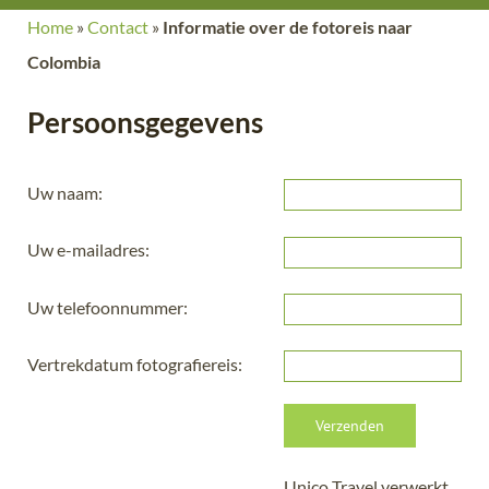
Home
»
Contact
»
Informatie over de fotoreis naar
Colombia
Persoonsgegevens
Gelieve dit veld leeg te laten.
Uw naam:
Uw e-mailadres:
Uw telefoonnummer:
Vertrekdatum fotografiereis:
Unico Travel verwerkt